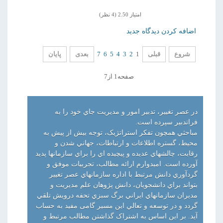
امتیاز 2.50 (4 نظر)
اضافه کردن دیدگاه جدید
شروع
قبلی
1
2
3
4
5
6
7
بعدی
پایان
صفحه1 از7
در عصر تغيير، تدبير امور و مديريت جاي خود را به
فراتدبير سپرده است.
مباحثي همچون تفکر استراتژيک، توجه بيش از پيش به
محيط، گستره اطلاعات و ارتباطات، جهاني شدن و
رقابت، چالشهاي عديده و پيچيده اي را براي سازمانها پديد
آورده است. اميدوارم ارائه مطالب، تجربيات موفق و
گردآوري دانش مرتبط با اداره سازمانهاي عصر تغيير
بتواند براي دانشجويان، دانش پژوهان علم مديريت و
مديران سازمانهاي ايراني برگ سبزي تحفه درويش تلقي
گردد و در توسعه و تعالي اين مسير گامی مفيد به حساب
آید. بر اين اساس به اشتراک گذاشتن مطالب مرتبط و