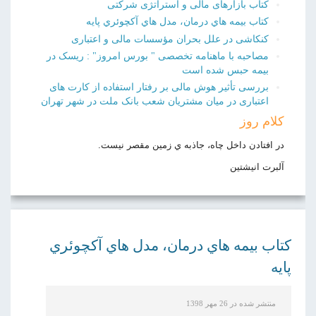
کتاب بازارهای مالی و استراتژی شرکتی
کتاب بيمه هاي درمان، مدل هاي آكچوئري پايه
کنکاشی در علل بحران مؤسسات مالی و اعتباری
مصاحبه با ماهنامه تخصصی " بورس امروز" : ریسک در
بیمه حبس شده است
بررسی تأثیر هوش مالی بر رفتار استفاده از کارت های
اعتباری در میان مشتریان شعب بانک ملت در شهر تهران
کلام روز
در افتادن داخل چاه، جاذبه ي زمين مقصر نيست.
آلبرت انيشتين
کتاب بيمه هاي درمان، مدل هاي آكچوئري
پايه
منتشر شده در 26 مهر 1398