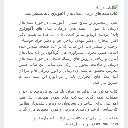
کتاب بيمه هاي درمان، مدل هاي آكچوئري پايه منتشر شد.
يكي از معتبرترين منابع علمي - آموزشي در حوزه بيمه هاي
درمان با عنوان
"بيمه هاي درمان، مدل هاي آكچوئري
پايه"
نوشته ارمانو پيتاكو (Ermanno Pitacco) به همت دکتر
اکبر افتخاری، دكتر مهدي رياحي فر و دكتر فواد خوشنام
ترجمه و منتشر شد. این کتاب که در 224 صفحه منتشر شده
است، ضمن معرفی متدولوژي هاي گوناگون بر پايه مدل هاي
آماري و رياضي، روش هاي ريسك سنجي در حوزه بيمه هاي
درمان و سلامت محور را ارائه مي نمايد. اين كتاب ضمن
معرفي محصولات بيمه اي درماني و انواع ويژگي ها و مزاياي
آنها، مدل هاي آكچوئري پايه را در انواع اين بيمه نامه ها
تشريح مي كند.
كتاب مذكور مي تواند به عنوان يك مرجع كاربردي در حوزه
عمليات بيمه گري شركت هاي بيمه، همچنين يك منبع
آموزشي براي اساتيد و دانشجويان به ويژه دانشجويان مقاطع
كارشناسي ارشد و دكتري معرفي و مورد استفاده قرار گيرد.
علاقه مندان برای تهیه کتاب می توانند با شماره تلفن
09120617239 تماس حاصل نمایند.