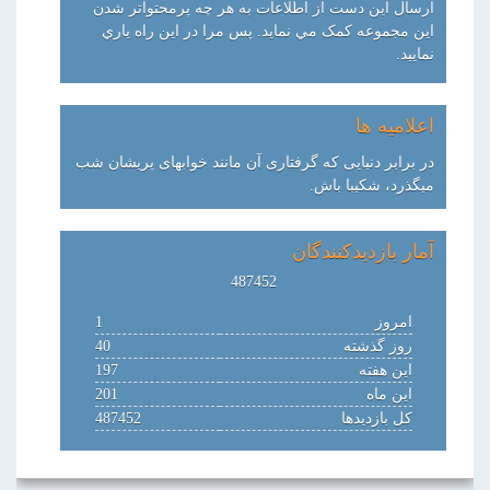
ارسال اين دست از اطلاعات به هر چه پرمحتواتر شدن
اين مجموعه کمک مي نمايد. پس مرا در اين راه ياري
نماييد.
اعلامیه ها
در برابر دنیایی که گرفتاری آن مانند خوابهای پریشان شب
میگذرد، شکیبا باش.
آمار بازدیدکنندگان
487452
امروز
1
روز گذشته
40
این هفته
197
این ماه
201
کل بازدیدها
487452