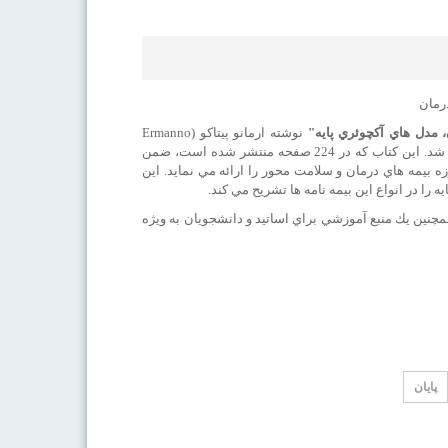
، مدل هاي آكچوئري پايه"
نوشته ارمانو پيتاكو (Ermanno
Pitacco) به همت دکتر اکبر افتخاری، دكتر مهدي رياحي فر و دكتر فواد خوشنام ترجمه و منتشر شد. این کتاب که در 224 صفحه منتشر شده است، ضمن
بيمه هاي درمان و سلامت محور را ارائه مي نمايد. اين
 را در انواع اين بيمه نامه ها تشريح مي كند.
چنين يك منبع آموزشي براي اساتيد و دانشجويان به ويژه
پایان