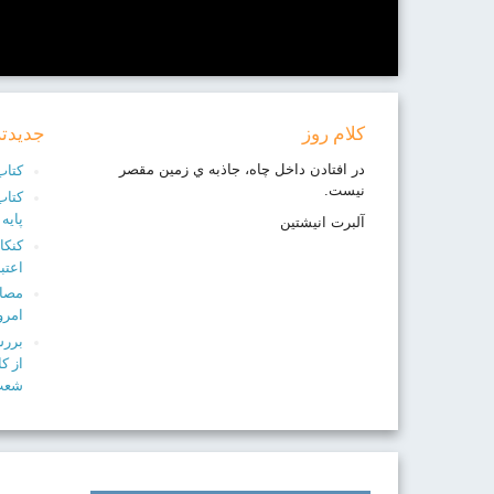
کلام روز
جدیدت
در افتادن داخل چاه، جاذبه ي زمين مقصر
کتاب
نيست.
کتاب
پايه
آلبرت انيشتين
کنکا
اعتب
مصاح
امرو
بررس
از ک
شعب 