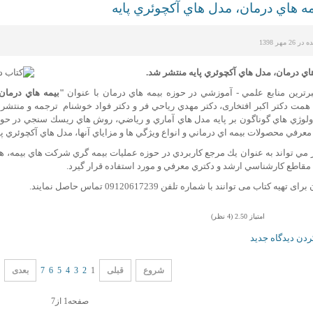
مه هاي درمان، مدل هاي آكچوئري پايه
 مهر 1398
اي درمان، مدل هاي آكچوئري پايه منتشر شد.
برترين منابع علمي - آموزشي در حوزه بيمه هاي درمان با عنوان
"بيمه هاي درمان
لوژي هاي گوناگون بر پايه مدل هاي آماري و رياضي، روش هاي ريسك سنجي در حوزه 
رفي محصولات بيمه اي درماني و انواع ويژگي ها و مزاياي آنها، مدل هاي آكچوئري پايه
 مي تواند به عنوان يك مرجع كاربردي در حوزه عمليات بيمه گري شركت هاي بيمه، هم
مقاطع كارشناسي ارشد و دكتري معرفي و مورد استفاده قرار گيرد.
تهیه کتاب می توانند با شماره تلفن 09120617239 تماس حاصل نمایند.
امتیاز 2.50 (4 نظر)
ردن دیدگاه جدید
شروع
قبلی
1
2
3
4
5
6
7
بعدی
صفحه1 از7