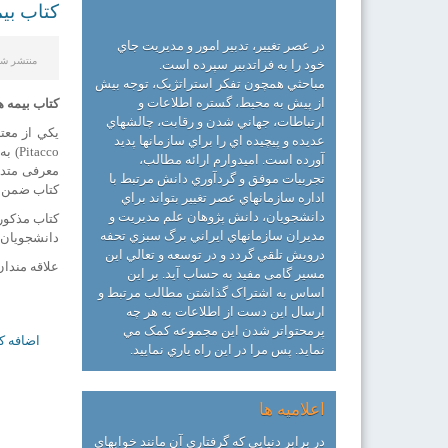
کتاب بي
در عصر تغيير، تدبير امور و مديريت جاي
منتشر شده در 26
خود را به فراتدبير سپرده است.
مباحثي همچون تفکر استراتژيک، توجه بيش
از پيش به محيط، گستره اطلاعات و
کتاب بيمه ه
ارتباطات، جهاني شدن و رقابت، چالشهاي
يكي از معت
عديده و پيچيده اي را براي سازمانها پديد
آورده است. اميدوارم ارائه مطالب،
معرفی متدو
تجربيات موفق و گردآوري دانش مرتبط با
كتاب ضمن مع
اداره سازمانهاي عصر تغيير بتواند براي
دانشجويان، دانش پژوهان علم مديريت و
كتاب مذكور
مديران سازمانهاي ايراني برگ سبزي تحفه
دانشجويان 
درويش تلقي گردد و در توسعه و تعالي اين
علاقه مندان برای 
مسير گامی مفيد به حساب آید. بر اين
اساس به اشتراک گذاشتن مطالب مرتبط و
ارسال اين دست از اطلاعات به هر چه
پرمحتواتر شدن اين مجموعه کمک مي
اضافه ک
نمايد. پس مرا در اين راه ياري نماييد.
اعلامیه ها
در برابر دنیایی که گرفتاری آن مانند خوابهای