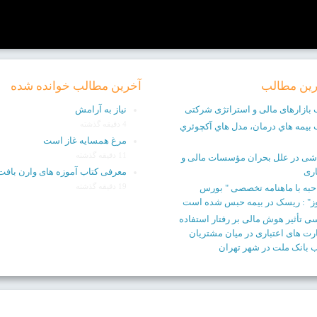
رین مطالب
آخرین مطالب خوانده شده
 بازارهای مالی و استراتژی شرکتی
نیاز به آرامش
4 دقیقه گذشته
 بيمه هاي درمان، مدل هاي آكچوئري
مرغ همسایه غاز است
11 دقیقه گذشته
شی در علل بحران مؤسسات مالی و
اری
معرفی کتاب آموزه های وارن بافت
19 دقیقه گذشته
به با ماهنامه تخصصی " بورس
ز" : ریسک در بیمه حبس شده است
ی تأثیر هوش مالی بر رفتار استفاده
ارت های اعتباری در میان مشتریان
بانک ملت در شهر تهران