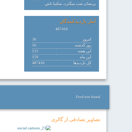
پریشان شب میگذرد، شکیبا باش.
آمار بازدیدکنندگان
487410
امروز
36
روز گذشته
16
این هفته
155
این ماه
159
کل بازدیدها
487410
Feed not found.
تصاویر تصادفی از گالری