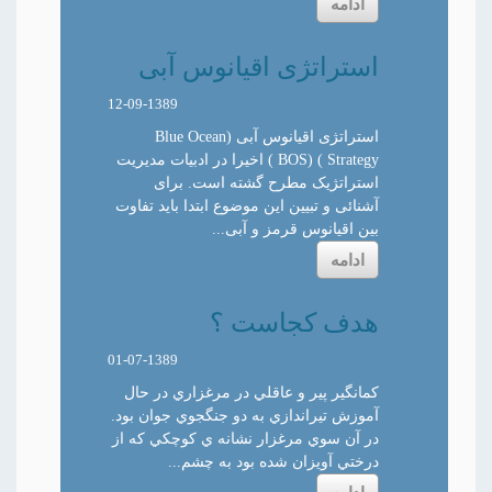
ادامه
استراتژی اقیانوس آبی
12-09-1389
استراتژی اقیانوس آبی (Blue Ocean
Strategy ) (BOS ) اخیرا در ادبیات مدیریت
استراتژیک مطرح گشته است. برای
آشنائی و تبیین این موضوع ابتدا باید تفاوت
بین اقیانوس قرمز و آبی...
ادامه
هدف کجاست ؟
01-07-1389
كمانگير پير و عاقلي در مرغزاري در حال
آموزش تيراندازي به دو جنگجوي جوان بود.
در آن سوي مرغزار نشانه ي كوچكي كه از
درختي آويزان شده بود به چشم...