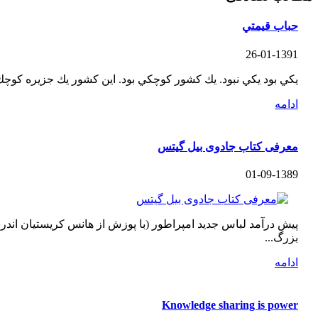
حباب قيمتي
26-01-1391
يكي بود يكي نبود. يك كشور كوچكي بود. اين كشور يك جزيره كوچك بود. كل پول موجود در
ادامه
معرفی کتاب جادوی بیل گیتس
01-09-1389
پیش درآمد لباس جدید امپراطور (با پوزش از هانس کریستیان اندرس
بزرگ...
ادامه
Knowledge sharing is power