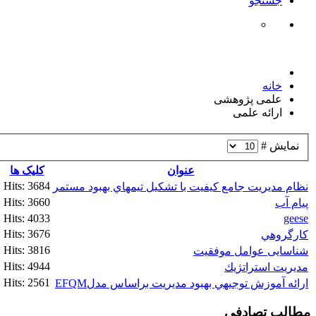
جستجو
خانه
علمی پژوهشی
ارائه علمی
نمایش #
عنوان
کلیک ها
Hits: 3684
نظام مديريت جامع كيفيت با تشكيل تيمهاي بهبود مستمر
Hits: 3660
پیام آب
Hits: 4033
geese
Hits: 3676
كارگروهي
Hits: 3816
شناسایی عوامل موفقیت
Hits: 4944
مديريت استراتژيك
Hits: 2561
ارائه آموزش توجيهي بهبود مديريت براساس مدلEFQM
مطالب تصادفی